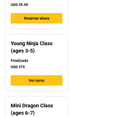
39.99
USD 39.99
dólares
estadounidenses
Reservar ahora
Young Ninja Class
(ages 3-5)
Finalizado
375
USD 375
dólares
estadounidenses
Ver curso
Mini Dragon Class
(ages 6-7)