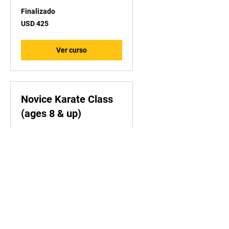
Finalizado
425
USD 425
dólares
estadounidenses
Ver curso
Novice Karate Class
(ages 8 & up)
Finalizado
525
USD 525
dólares
estadounidenses
Ver curso